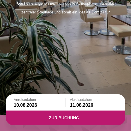
Gast eine angenehme, individuelle Atmosphäre in absolut
zentraler Stadtlage und somit ein ideales Domizil für
private oder geschäftliche Aktivitäten.
In wenigen Gehminuten erreichen Sie von hier den
Schloßplatz, den Marktplatz (Rathaus) und die
Königstraße mit ihren vielen Einkaufsmöglichkeiten.
Kulturinteressierte sollten sich den Besuch der
nahegelgenen Staatsgalerie mit ihren führenden
Ausstellungen nicht entgehen lassen. Ebenso finden Sie in
unmittelbarer Nähe mit dem Staatstheater Stuttgart das
größte Dreispartentheater Europas.
Anreisedatum
Abreisedatum
ZUR BUCHUNG